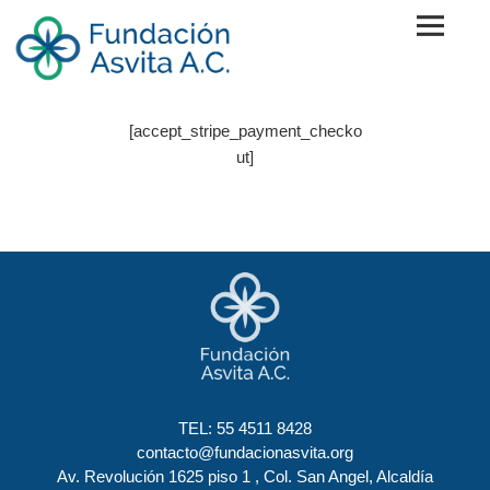
Skip
to
content
Fundación Asvita A.C.
[accept_stripe_payment_checko
ut]
TEL:
55 4511 8428
contacto@fundacionasvita.org
Av. Revolución 1625 piso 1 , Col. San Angel, Alcaldía