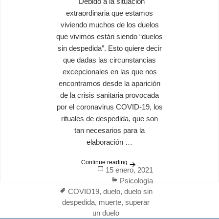
Debido a la situación
extraordinaria que estamos
viviendo muchos de los duelos
que vivimos están siendo “duelos
sin despedida”. Esto quiere decir
que dadas las circunstancias
excepcionales en las que nos
encontramos desde la aparición
de la crisis sanitaria provocada
por el coronavirus COVID-19, los
rituales de despedida, que son
tan necesarios para la
elaboración …
Continue reading
Cómo superar un duelo sin 
Posted
15 enero, 2021
on
Categories
Psicología
Tags
COVID19
,
duelo
,
duelo sin
despedida
,
muerte
,
superar
un duelo