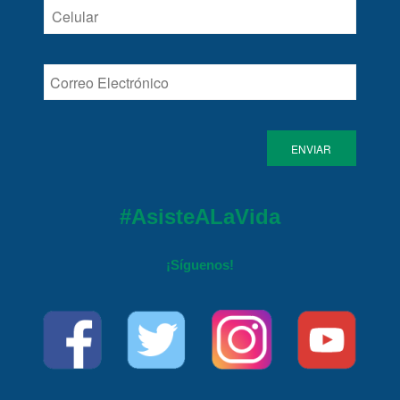
#AsisteALaVida
¡Síguenos!