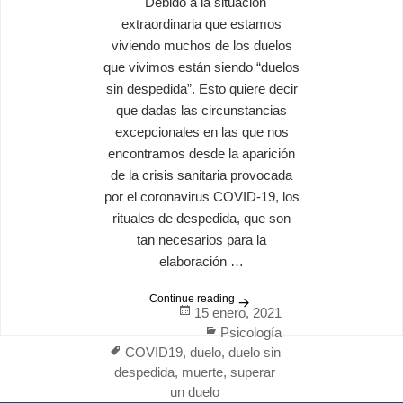
Debido a la situación
extraordinaria que estamos
viviendo muchos de los duelos
que vivimos están siendo “duelos
sin despedida”. Esto quiere decir
que dadas las circunstancias
excepcionales en las que nos
encontramos desde la aparición
de la crisis sanitaria provocada
por el coronavirus COVID-19, los
rituales de despedida, que son
tan necesarios para la
elaboración …
Continue reading
Cómo superar un duelo sin 
Posted
15 enero, 2021
on
Categories
Psicología
Tags
COVID19
,
duelo
,
duelo sin
despedida
,
muerte
,
superar
un duelo