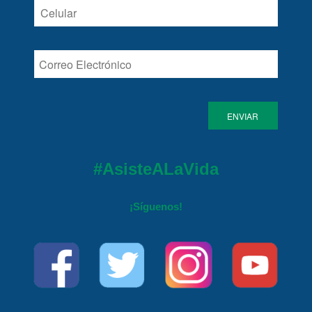
#AsisteALaVida
¡Síguenos!