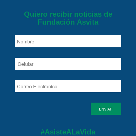
Quiero recibir noticias de
Fundación Asvita
#AsisteALaVida