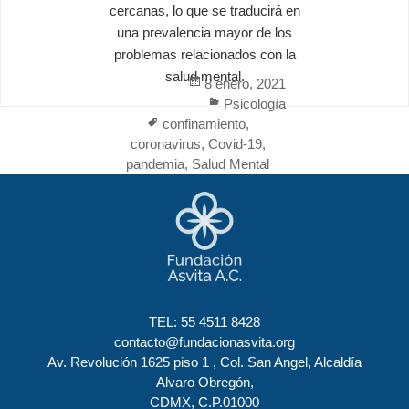
cercanas, lo que se traducirá en
una prevalencia mayor de los
problemas relacionados con la
salud mental.
Posted
8 enero, 2021
on
Categories
Psicología
Tags
confinamiento
,
coronavirus
,
Covid-19
,
pandemia
,
Salud Mental
TEL:
55 4511 8428
contacto@fundacionasvita.org
Av. Revolución 1625 piso 1 , Col. San Angel, Alcaldía
Alvaro Obregón,
CDMX, C.P.01000