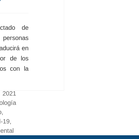
ctado de
personas
raducirá en
or de los
dos con la
, 2021
gories
ología
o
,
d-19
,
ental