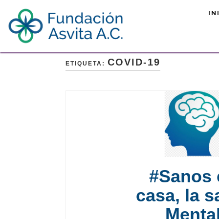
Fundación Asvita A
Skip
#AsisteALaVida
IN
to
content
COVID-19
ETIQUETA:
#Sanos 
casa, la s
Menta