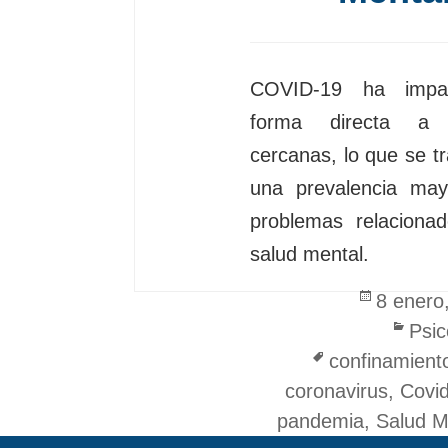
COVID-19 ha impa
forma directa a 
cercanas, lo que se t
una prevalencia may
problemas relaciona
salud mental.
Posted
8 enero
on
Cate
Psic
Tags
confinamient
coronavirus
,
Covi
pandemia
,
Salud M