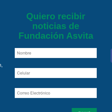
Quiero recibir
noticias de
Fundación Asvita
n,