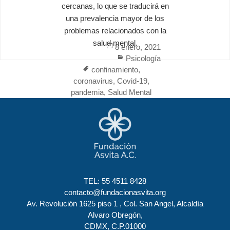
cercanas, lo que se traducirá en
una prevalencia mayor de los
problemas relacionados con la
salud mental.
Posted
8 enero, 2021
on
Categories
Psicología
Tags
confinamiento
,
coronavirus
,
Covid-19
,
pandemia
,
Salud Mental
TEL:
55 4511 8428
contacto@fundacionasvita.org
Av. Revolución 1625 piso 1 , Col. San Angel, Alcaldía
Alvaro Obregón,
CDMX, C.P.01000