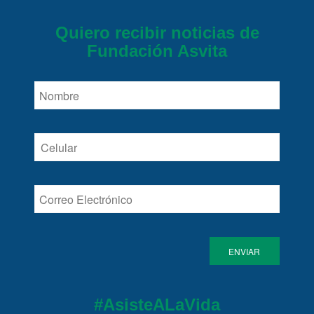
Quiero recibir noticias de
Fundación Asvita
#AsisteALaVida