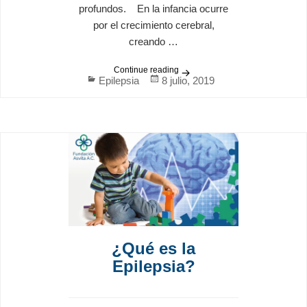
profundos. En la infancia ocurre
por el crecimiento cerebral,
creando …
Continue reading
Epilepsia en niños
Categories
Posted
Epilepsia
8 julio, 2019
on
¿Qué es la
Epilepsia?