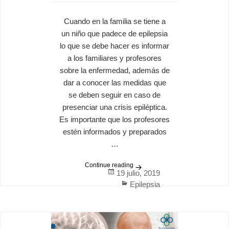
Cuando en la familia se tiene a
un niño que padece de epilepsia
lo que se debe hacer es informar
a los familiares y profesores
sobre la enfermedad, además de
dar a conocer las medidas que
se deben seguir en caso de
presenciar una crisis epiléptica.
Es importante que los profesores
estén informados y preparados
…
Continue reading
El entorno de un niño con ep
Posted
19 julio, 2019
on
Categories
Epilepsia