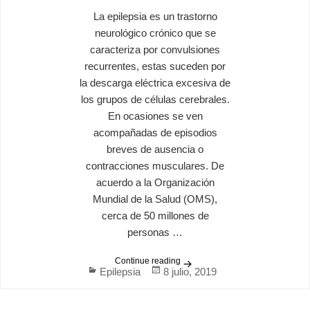
La epilepsia es un trastorno
neurológico crónico que se
caracteriza por convulsiones
recurrentes, estas suceden por
la descarga eléctrica excesiva de
los grupos de células cerebrales.
En ocasiones se ven
acompañadas de episodios
breves de ausencia o
contracciones musculares. De
acuerdo a la Organización
Mundial de la Salud (OMS),
cerca de 50 millones de
personas …
Continue reading
¿Qué es la Epilepsia?
Categories
Posted
Epilepsia
8 julio, 2019
on