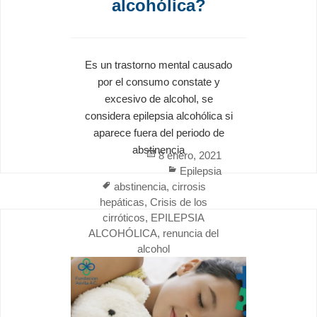
alcohólica?
Es un trastorno mental causado
por el consumo constate y
excesivo de alcohol, se
considera epilepsia alcohólica si
aparece fuera del periodo de
abstinencia
Posted
8 enero, 2021
on
Categories
Epilepsia
Tags
abstinencia
,
cirrosis
hepáticas
,
Crisis de los
cirróticos
,
EPILEPSIA
ALCOHÓLICA
,
renuncia del
alcohol