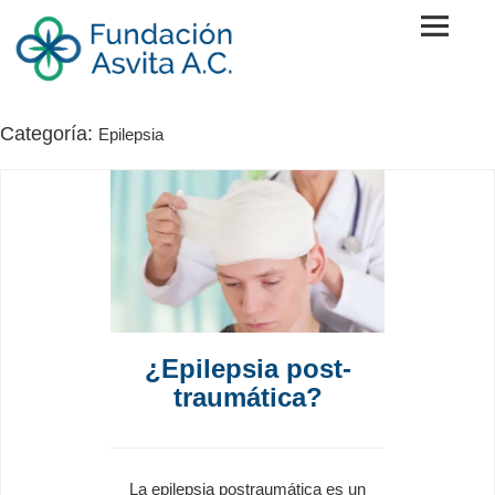
Skip
to
content
Fundación Asvita A.C.
Categoría:
Epilepsia
¿Epilepsia post-
traumática?
La epilepsia postraumática es un