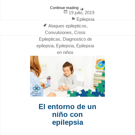
Continue reading
Primeros Auxilios ante la epi
Posted
19 julio, 2019
on
Categories
Epilepsia
Tags
Ataques epilepticos
,
Convulsiones
,
Crisis
Epilepticas
,
Diagnostico de
epilepsia
,
Epilepsia
,
Epilepsia
en niños
El entorno de un
niño con
epilepsia