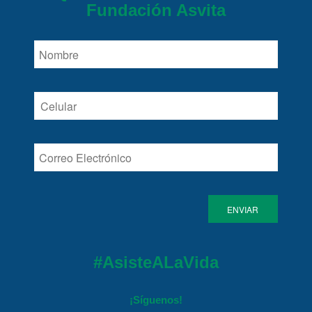
Fundación Asvita
#AsisteALaVida
¡Síguenos!