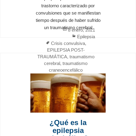
trastorno caracterizado por
convulsiones que se manifiestan
tiempo después de haber sufrido
un traumatismo cerebral
Posted
8 enero, 2021
on
Categories
Epilepsia
Tags
Crisis convulsiva
,
EPILEPSIA POST-
TRAUMÁTICA
,
traumatismo
cerebral
,
traumatismo
craneoencefálico
¿Qué es la
epilepsia