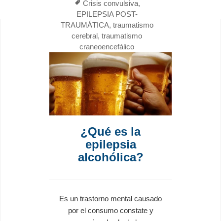
Tags
Crisis convulsiva
,
EPILEPSIA POST-
TRAUMÁTICA
,
traumatismo
cerebral
,
traumatismo
craneoencefálico
¿Qué es la
epilepsia
alcohólica?
Es un trastorno mental causado
por el consumo constate y