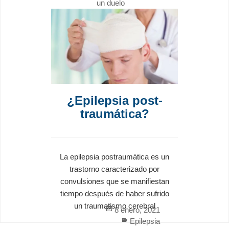
un duelo
¿Epilepsia post-
traumática?
La epilepsia postraumática es un
trastorno caracterizado por
convulsiones que se manifiestan
tiempo después de haber sufrido
un traumatismo cerebral
Posted
8 enero, 2021
on
Categories
Epilepsia