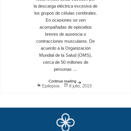
la descarga eléctrica excesiva de
los grupos de células cerebrales.
En ocasiones se ven
acompañadas de episodios
breves de ausencia o
contracciones musculares. De
acuerdo a la Organización
Mundial de la Salud (OMS),
cerca de 50 millones de
personas …
Continue reading
¿Qué es la Epilepsia?
Categories
Posted
Epilepsia
8 julio, 2019
on