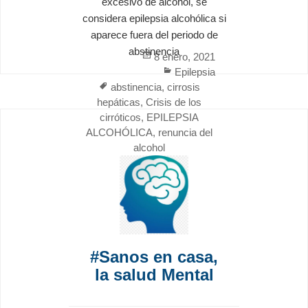
excesivo de alcohol, se
considera epilepsia alcohólica si
aparece fuera del periodo de
abstinencia
Posted
8 enero, 2021
on
Categories
Epilepsia
Tags
abstinencia
,
cirrosis
hepáticas
,
Crisis de los
cirróticos
,
EPILEPSIA
ALCOHÓLICA
,
renuncia del
alcohol
#Sanos en casa,
la salud Mental