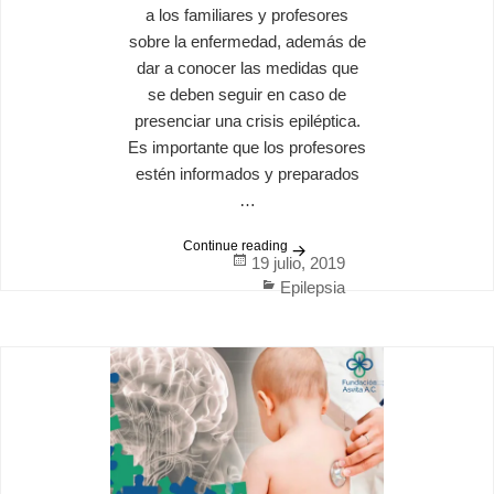
a los familiares y profesores
sobre la enfermedad, además de
dar a conocer las medidas que
se deben seguir en caso de
presenciar una crisis epiléptica.
Es importante que los profesores
estén informados y preparados
…
Continue reading
El entorno de un niño con ep
Posted
19 julio, 2019
on
Categories
Epilepsia