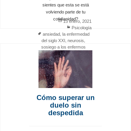
sientes que esta se está
volviendo parte de tu
cotidianidad?
Posted
15 enero, 2021
on
Categories
Psicología
Tags
ansiedad
,
la enfermedad
del siglo XXI
,
neurosis
,
sosiego a los enfermos
Cómo superar un
duelo sin
despedida