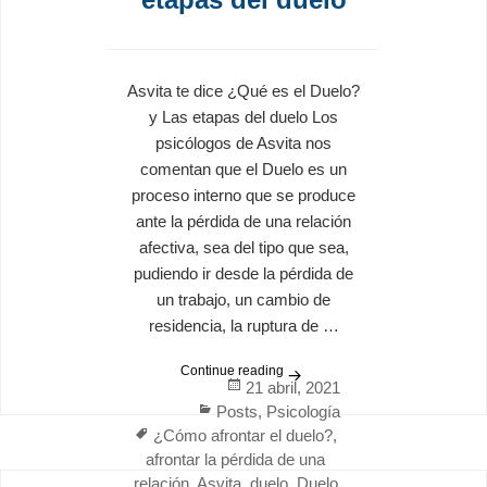
Asvita te dice ¿Qué es el Duelo?
y Las etapas del duelo Los
psicólogos de Asvita nos
comentan que el Duelo es un
proceso interno que se produce
ante la pérdida de una relación
afectiva, sea del tipo que sea,
pudiendo ir desde la pérdida de
un trabajo, un cambio de
residencia, la ruptura de …
Continue reading
Los psicólogos de Asvita no
Posted
21 abril, 2021
Categories
on
Posts
,
Psicología
Tags
¿Cómo afrontar el duelo?
,
afrontar la pérdida de una
relación
,
Asvita
,
duelo
,
Duelo