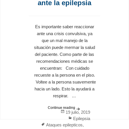
ante la epilepsia
Es importante saber reaccionar
ante una crisis convulsiva, ya
que un mal manejo de la
situación puede mermar la salud
del paciente. Como parte de las
recomendaciones médicas se
encuentran: Con cuidado
recueste a la persona en el piso.
Voltee a la persona suavemente
hacia un lado. Esto la ayudará a
respirar. …
Continue reading
Primeros Auxilios ante la epi
Posted
19 julio, 2019
on
Categories
Epilepsia
Tags
Ataques epilepticos
,