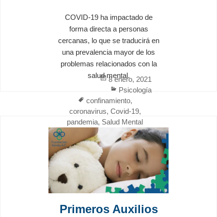
COVID-19 ha impactado de
forma directa a personas
cercanas, lo que se traducirá en
una prevalencia mayor de los
problemas relacionados con la
salud mental.
Posted
8 enero, 2021
on
Categories
Psicología
Tags
confinamiento
,
coronavirus
,
Covid-19
,
pandemia
,
Salud Mental
Primeros Auxilios