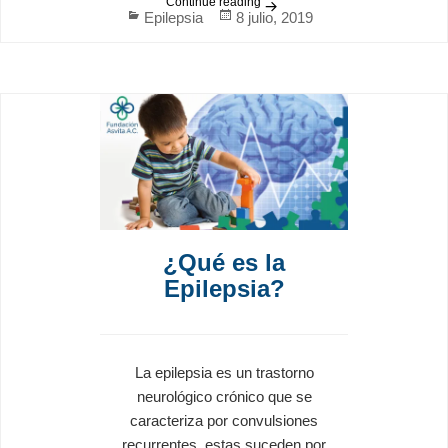
Continue reading
Epilepsia en niños
Categories
Posted
Epilepsia
8 julio, 2019
on
¿Qué es la
Epilepsia?
La epilepsia es un trastorno
neurológico crónico que se
caracteriza por convulsiones
recurrentes, estas suceden por